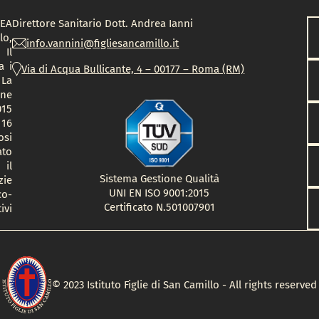
DEA
Direttore Sanitario Dott.
Andrea Ianni
lo,
info.vannini@figliesancamillo.it
 Il
a i
Via di Acqua Bullicante, 4 – 00177 – Roma (RM)
 La
one
015
 16
osi
ato
 il
Sistema Gestione Qualità
zie
UNI EN ISO 9001:2015
co-
Certificato N.501007901
ivi
© 2023 Istituto Figlie di San Camillo - All rights reserved