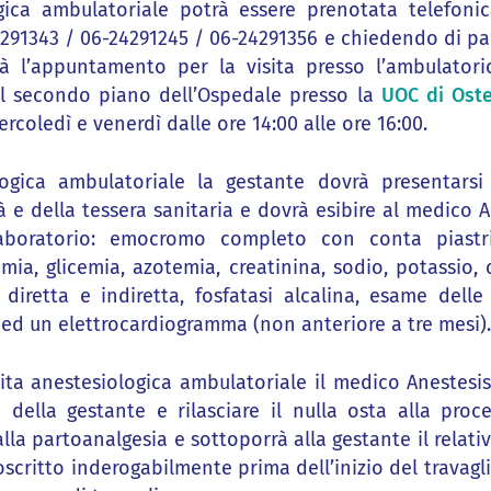
ogica ambulatoriale potrà essere prenotata telefon
291343 / 06-24291245 / 06-24291356 e chiedendo di parl
erà l’appuntamento per la visita presso l’ambulatori
al secondo piano dell’Ospedale presso la
UOC di Oste
mercoledì e venerdì dalle ore 14:00 alle ore 16:00.
ologica ambulatoriale la gestante dovrà presentars
e della tessera sanitaria e dovrà esibire al medico An
aboratorio: emocromo completo con conta piastrini
ia, glicemia, azotemia, creatinina, sodio, potassio, c
 diretta e indiretta, fosfatasi alcalina, esame del
 ed un elettrocardiogramma (non anteriore a tre mesi).
ita anestesiologica ambulatoriale il medico Anestesis
a della gestante e rilasciare il nulla osta alla proce
alla partoanalgesia e sottoporrà alla gestante il rela
scritto inderogabilmente prima dell’inizio del travag