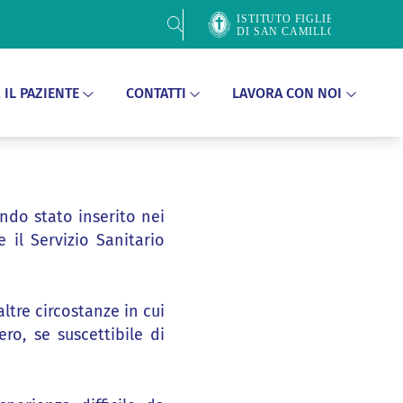
Cerca
 IL PAZIENTE
CONTATTI
LAVORA CON NOI
ndo stato inserito nei
e il Servizio Sanitario
ltre circostanze in cui
o, se suscettibile di