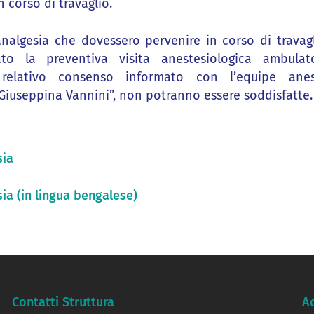
n corso di travaglio.
analgesia che dovessero pervenire in corso di travag
o la preventiva visita anestesiologica ambulato
 relativo consenso informato con l’equipe anest
Giuseppina Vannini”, non potranno essere soddisfatte.
sia
ia (in lingua bengalese)
Contatti Struttura
A