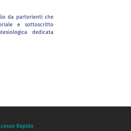
lio da partorienti che
riale e sottoscritto
esiologica dedicata
ccesso Rapido