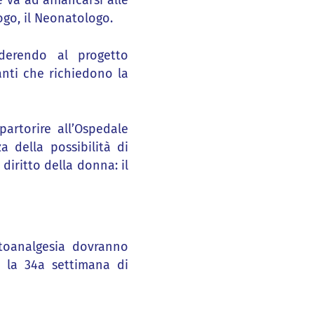
 va ad affiancarsi alle
logo, il Neonatologo.
aderendo al progetto
anti che richiedono la
partorire all’Ospedale
 della possibilità di
diritto della donna: il
rtoanalgesia dovranno
o la 34a settimana di