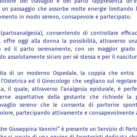
olore del travaglio e del parto rappresenta un’es
, un passaggio che assorbe molte energie limitando la
mento in modo sereno, consapevole e partecipato.
 (partoanalgesia), consentendo di controllare effic
, offre oggi alla donna la possibilità, attraverso una
lio ed il parto serenamente, con un maggior grad
o assolutamente sicuro per sé stessa e per il nascitur
ita di un moderno Ospedale, la coppia che entra 
l’Ostetrica ed il Ginecologo che vegliano sul regolare
a, il quale, attraverso l’analgesia epidurale, è per
erne aspettative della gestante che richiede la 
avaglio sereno che le consenta di partorire sp
dolore, partecipando attivamente e consapevolmente a
re Giuseppina Vannini” è presente un Servizio di Parto