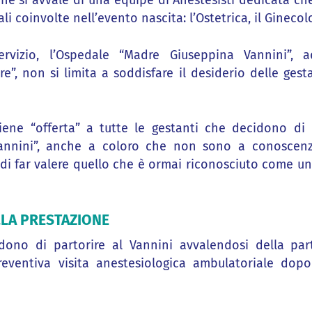
 che si avvale di una equipe di Anestesisti dedicata che
ali coinvolte nell’evento nascita: l’Ostetrica, il Gineco
ervizio, l’Ospedale “Madre Giuseppina Vannini”, 
e”, non si limita a soddisfare il desiderio delle gest
viene “offerta” a tutte le gestanti che decidono di 
nnini”, anche a coloro che non sono a conoscenza
di far valere quello che è ormai riconosciuto come un 
LA PRESTAZIONE
dono di partorire al Vannini avvalendosi della pa
eventiva visita anestesiologica ambulatoriale dop