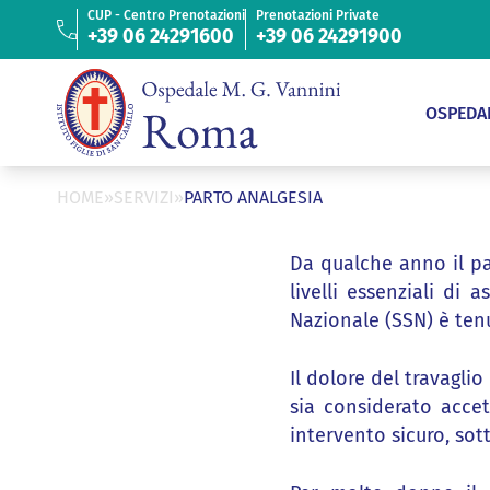
“
ISTITUTO FIGLIE
CUP - Centro Prenotazioni
Prenotazioni Private
DI SAN CAMILLO
+39 06 24291600
+39 06 24291900
Cerca
ONI
PER IL
CONTATTI
LAVORA
PAZIENTE
CON
OSPEDA
NOI
HOME
»
SERVIZI
»
PARTO ANALGESIA
Da qualche anno il pa
livelli essenziali di 
Nazionale (SSN) è tenut
Il dolore del travagli
sia considerato acce
intervento sicuro, sot