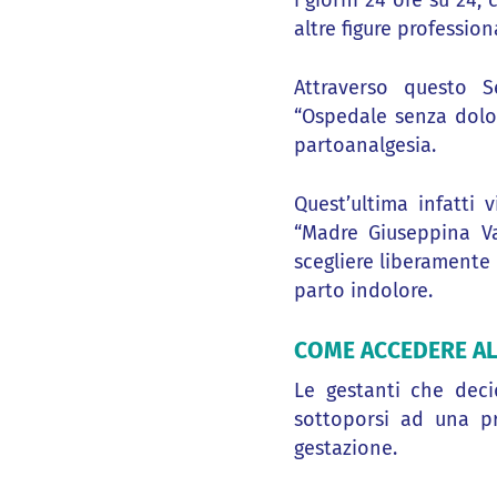
i giorni 24 ore su 24,
altre figure profession
Attraverso questo S
“Ospedale senza dolor
partoanalgesia.
Quest’ultima infatti 
“Madre Giuseppina Va
scegliere liberamente 
parto indolore.
COME ACCEDERE AL
Le gestanti che deci
sottoporsi ad una pr
gestazione.