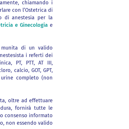
icamente, chiamando i
are con l’Ostetrica di
o di anestesia per la
tricia e Ginecologia
e
i munita di un valido
estesista i referti dei
ca, PT, PTT, AT III,
loro, calcio, GOT, GPT,
le urine completo (non
ta, oltre ad effettuare
dura, fornirà tutte le
tivo consenso informato
lio, non essendo valido