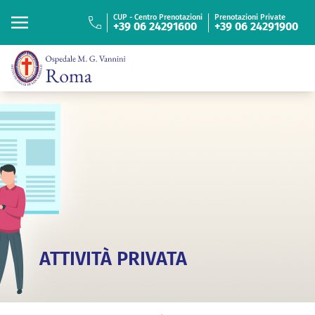
“
ISTITUTO FIGLIE
DI SAN CAMILLO
CUP - Centro Prenotazioni
Prenotazioni Private
+39 06 24291600
+39 06 24291900
Cerca
Cerca
ATTIVITÀ PRIVATA