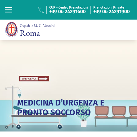
“
ISTITUTO FIGLIE
DI SAN CAMILLO
CUP - Centro Prenotazioni
Prenotazioni Private
+39 06 24291600
+39 06 24291900
Cerca
Cerca
MEDICINA D’URGENZA E
PRONTO SOCCORSO