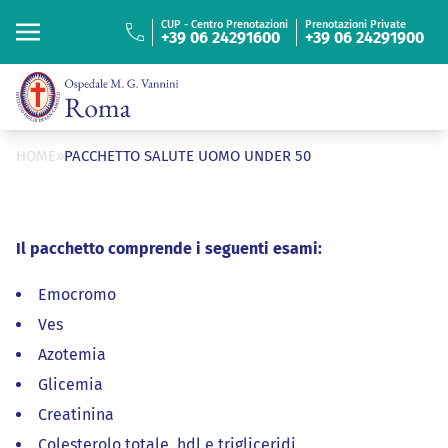
“
ISTITUTO FIGLIE
DI SAN CAMILLO
CUP - Centro Prenotazioni
Prenotazioni Private
+39 06 24291600
+39 06 24291900
Cerca
Cerca
HOME
»
PACCHETTO SALUTE UOMO UNDER 50
Il pacchetto comprende i seguenti esami:
Emocromo
Ves
Azotemia
Glicemia
Creatinina
Colesterolo totale, hdl e trigliceridi