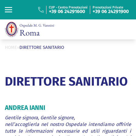
“
ISTITUTO FIGLIE
DI SAN CAMILLO
CUP - Centro Prenotazioni
Prenotazioni Private
+39 06 24291600
+39 06 24291900
Cerca
Cerca
HOME
»
DIRETTORE SANITARIO
DIRETTORE SANITARIO
ANDREA IANNI
Gentile signora, Gentile signore,
nell’accoglierla nel nostro Ospedale intendiamo offrirle
tutte le informazioni necessarie ed utili riguardanti i