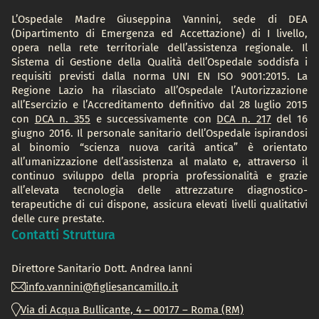
L’Ospedale Madre Giuseppina Vannini, sede di DEA
(Dipartimento di Emergenza ed Accettazione) di I livello,
opera nella rete territoriale dell’assistenza regionale. Il
Sistema di Gestione della Qualità dell’Ospedale soddisfa i
requisiti previsti dalla norma UNI EN ISO 9001:2015. La
Regione Lazio ha rilasciato all’Ospedale l’Autorizzazione
all’Esercizio e l’Accreditamento definitivo dal 28 luglio 2015
con
DCA n. 355
e successivamente con
DCA n. 217
del 16
giugno 2016. Il personale sanitario dell’Ospedale ispirandosi
al binomio “scienza nuova carità antica” è orientato
all’umanizzazione dell’assistenza al malato e, attraverso il
continuo sviluppo della propria professionalità e grazie
all’elevata tecnologia delle attrezzature diagnostico-
terapeutiche di cui dispone, assicura elevati livelli qualitativi
delle cure prestate.
Contatti Struttura
Direttore Sanitario Dott.
Andrea Ianni
info.vannini@figliesancamillo.it
Via di Acqua Bullicante, 4 – 00177 – Roma (RM)