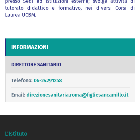
presso Sedi ed Istituzioni esterne; svolge attività di
tutorato didattico e formativo, nei diversi Corsi di
Laurea UCBM.
INFORMAZIONI
DIRETTORE SANITARIO
Telefono:
06-24291258
Email:
direzionesanitaria.roma@figliesancamillo.it
L’Istituto